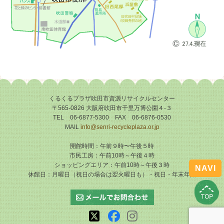
くるくるプラザ吹田市資源リサイクルセンター
〒565-0826 大阪府吹田市千里万博公園４-３
TEL 06-6877-5300 FAX 06-6876-0530
MAIL
info@senri-recycleplaza.or.jp
開館時間：午前９時〜午後５時
市民工房：午前10時～午後４時
ショッピングエリア：午前10時～午後３時
NAVI
休館日：月曜日（祝日の場合は翌火曜日も）・祝日・年末年始
X
FB
Instagram